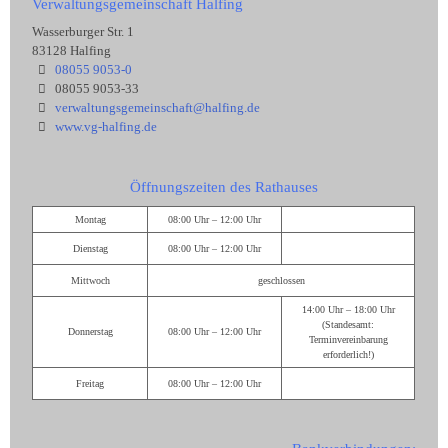
Verwaltungsgemeinschaft Halfing
Wasserburger Str. 1
83128 Halfing
08055 9053-0
08055 9053-33
verwaltungsgemeinschaft@halfing.de
www.vg-halfing.de
Öffnungszeiten des Rathauses
Montag
08:00 Uhr – 12:00 Uhr
Dienstag
08:00 Uhr – 12:00 Uhr
Mittwoch
geschlossen
14:00 Uhr – 18:00 Uhr
(Standesamt:
Donnerstag
08:00 Uhr – 12:00 Uhr
Terminvereinbarung
erforderlich!)
Freitag
08:00 Uhr – 12:00 Uhr