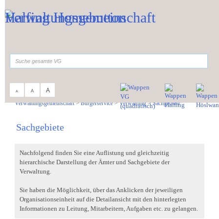
Zum Inhalt
,
zur Navigation
oder
zur Startseite
springen.
suchen
A
A
A
Sie sind hier:
Verwaltungsgemeinschaft
>
Bürgerservice
>
Verwaltung
>
Sachgebiete
Sachgebiete
Nachfolgend finden Sie eine Auflistung und gleichzeitig
hierarchische Darstellung der Ämter und Sachgebiete der
Verwaltung.
Sie haben die Möglichkeit, über das Anklicken der jeweiligen
Organisationseinheit auf die Detailansicht mit den hinterlegten
Informationen zu Leitung, Mitarbeitern, Aufgaben etc. zu gelangen.