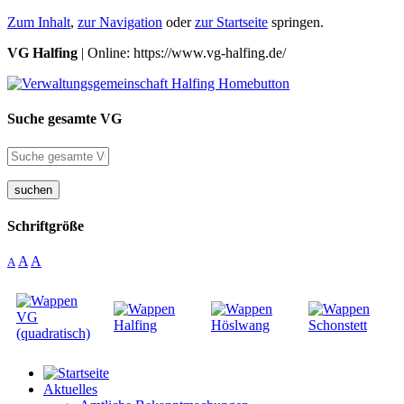
Zum Inhalt
,
zur Navigation
oder
zur Startseite
springen.
VG Halfing
| Online: https://www.vg-halfing.de/
Suche gesamte VG
suchen
Schriftgröße
A
A
A
Aktuelles