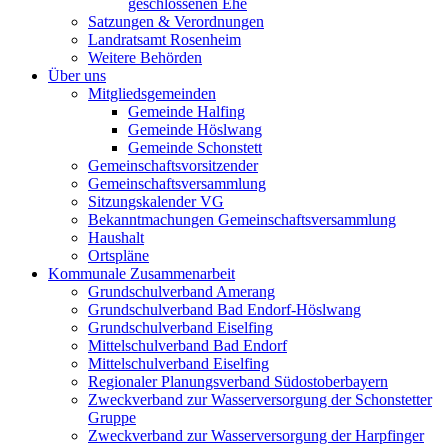
geschlossenen Ehe
Satzungen & Verordnungen
Landratsamt Rosenheim
Weitere Behörden
Über uns
Mitgliedsgemeinden
Gemeinde Halfing
Gemeinde Höslwang
Gemeinde Schonstett
Gemeinschaftsvorsitzender
Gemeinschaftsversammlung
Sitzungskalender VG
Bekanntmachungen Gemeinschaftsversammlung
Haushalt
Ortspläne
Kommunale Zusammenarbeit
Grundschulverband Amerang
Grundschulverband Bad Endorf-Höslwang
Grundschulverband Eiselfing
Mittelschulverband Bad Endorf
Mittelschulverband Eiselfing
Regionaler Planungsverband Südostoberbayern
Zweckverband zur Wasserversorgung der Schonstetter
Gruppe
Zweckverband zur Wasserversorgung der Harpfinger