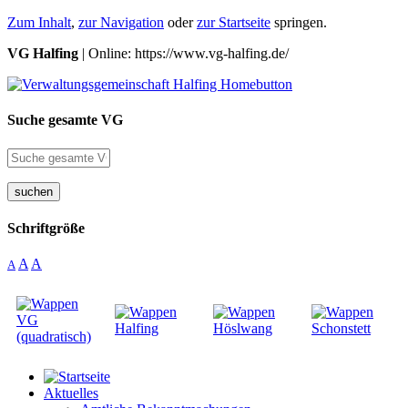
Zum Inhalt
,
zur Navigation
oder
zur Startseite
springen.
VG Halfing
| Online: https://www.vg-halfing.de/
Suche gesamte VG
suchen
Schriftgröße
A
A
A
Aktuelles