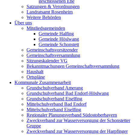
geschlossenen Ehe
Satzungen & Verordnungen
Landratsamt Rosenheim
Weitere Behörden
Über uns
Mitgliedsgemeinden
Gemeinde Halfing
Gemeinde Höslwang
Gemeinde Schonstett
Gemeinschaftsvorsitzender
Gemeinschaftsversammlung
Sitzungskalender VG
Bekanntmachungen Gemeinschaftsversammlung
Haushalt
Ortspläne
Kommunale Zusammenarbeit
Grundschulverband Amerang
Grundschulverband Bad Endorf-Höslwang
Grundschulverband Eiselfing
Mittelschulverband Bad Endorf
Mittelschulverband Eiselfing
Regionaler Planungsverband Südostoberbayern
Zweckverband zur Wasserversorgung der Schonstetter
Gruppe
Zweckverband zur Wasserversorgung der Harpfinger