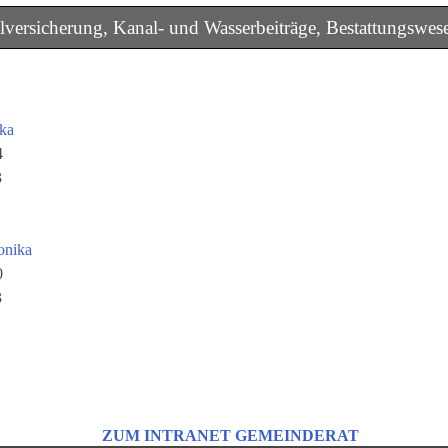
lversicherung, Kanal- und Wasserbeiträge, Bestattungswes
ka
4
3
onika
0
3
ZUM INTRANET GEMEINDERAT