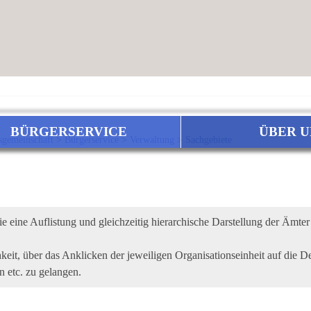
BÜRGERSERVICE
ÜBER U
sgemeinschaft
>
Bürgerservice
>
Verwaltung
>
Sachgebiete
e eine Auflistung und gleichzeitig hierarchische Darstellung der Ämte
eit, über das Anklicken der jeweiligen Organisationseinheit auf die De
n etc. zu gelangen.