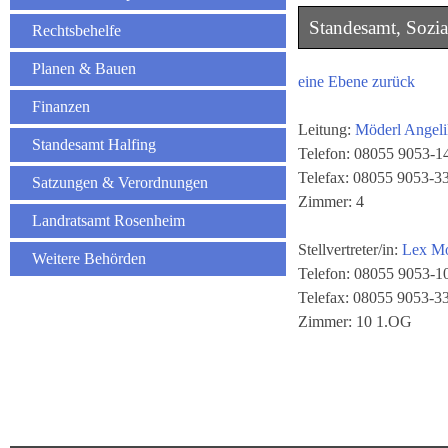
Standesamt, Sozia
Rechtsbehelfe
Planen & Bauen
eine Ebene zurück
Finanzen
Leitung:
Möderl Angeli
Standesamt Halfing
Telefon: 08055 9053-1
Telefax: 08055 9053-3
Satzungen & Verordnungen
Zimmer: 4
Landratsamt Rosenheim
Stellvertreter/in:
Lex M
Weitere Behörden
Telefon: 08055 9053-1
Telefax: 08055 9053-3
Zimmer: 10 1.OG