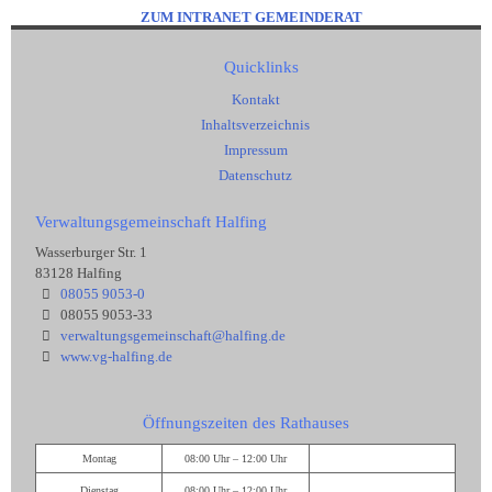
ZUM INTRANET GEMEINDERAT
Quicklinks
Kontakt
Inhaltsverzeichnis
Impressum
Datenschutz
Verwaltungsgemeinschaft Halfing
Wasserburger Str. 1
83128 Halfing
08055 9053-0
08055 9053-33
verwaltungsgemeinschaft@halfing.de
www.vg-halfing.de
Öffnungszeiten des Rathauses
Montag
08:00 Uhr – 12:00 Uhr
Dienstag
08:00 Uhr – 12:00 Uhr