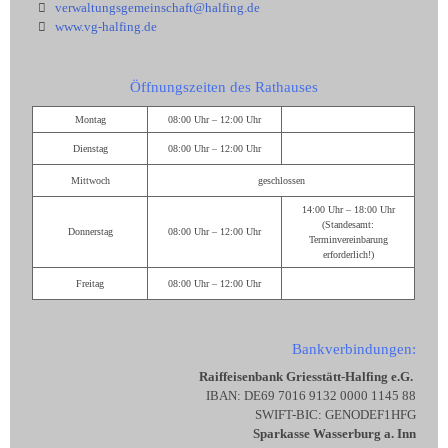
verwaltungsgemeinschaft@halfing.de
www.vg-halfing.de
Öffnungszeiten des Rathauses
Montag
08:00 Uhr – 12:00 Uhr
Dienstag
08:00 Uhr – 12:00 Uhr
Mittwoch
geschlossen
14:00 Uhr – 18:00 Uhr
(Standesamt:
Donnerstag
08:00 Uhr – 12:00 Uhr
Terminvereinbarung
erforderlich!)
Freitag
08:00 Uhr – 12:00 Uhr
Bankverbindungen:
Raiffeisenbank Griesstätt-Halfing e.G.
IBAN: DE69 7016 9132 0000 1145 88
SWIFT-BIC: GENODEF1HFG
Sparkasse Wasserburg a. Inn