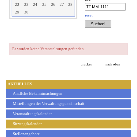
bis:
22
23
24
25
26
27
28
29
30
reset
Es wurden keine Veranstaltungen gefunden.
drucken
nach oben
AKTUELLES
Amtliche Bekanntmachungen
Mitteilungen der Verwaltungsgemeinschaft
Veranstaltungskalender
Sitzungskalender
Stellenangebote