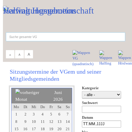
Zum Inhalt
,
zur Navigation
oder
zur Startseite
springen.
suchen
A
A
A
Sie sind hier:
Verwaltungsgemeinschaft
>
Aktuelles
>
Sitzungskalender
Sitzungstermine der VGem und seiner
Mitgliedsgemeinden
Kategorie
Juni
2026
Suchwort
Mo
Di
Mi
Do
Fr
Sa
So
1
2
3
4
5
6
7
Datum
8
9
10
11
12
13
14
15
16
17
18
19
20
21