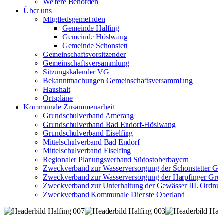
Weitere Behörden
Über uns
Mitgliedsgemeinden
Gemeinde Halfing
Gemeinde Höslwang
Gemeinde Schonstett
Gemeinschaftsvorsitzender
Gemeinschaftsversammlung
Sitzungskalender VG
Bekanntmachungen Gemeinschaftsversammlung
Haushalt
Ortspläne
Kommunale Zusammenarbeit
Grundschulverband Amerang
Grundschulverband Bad Endorf-Höslwang
Grundschulverband Eiselfing
Mittelschulverband Bad Endorf
Mittelschulverband Eiselfing
Regionaler Planungsverband Südostoberbayern
Zweckverband zur Wasserversorgung der Schonstetter 
Zweckverband zur Wasserversorgung der Harpfinger Gr
Zweckverband zur Unterhaltung der Gewässer III. Ordnu
Zweckverband Kommunale Dienste Oberland