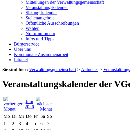
Mitteilungen der Verwaltungsgemeinschaft
Veranstaltungskalender
Sitzungskalender
Stellenangebote
Öffentliche Ausschreibungen
Wahlen
Notrufnummern
Infos und Tipps
Bürgerservice
Über uns
Kommunale Zusammenarbeit
Intranet
Sie sind hier:
Verwaltungsgemeinschaft
>
Aktuelles
>
Veranstaltung
Veranstaltungskalender der VG
Juni
2026
Mo
Di
Mi
Do
Fr
Sa
So
1
2
3
4
5
6
7