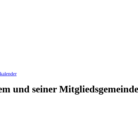
skalender
em und seiner Mitgliedsgemeind