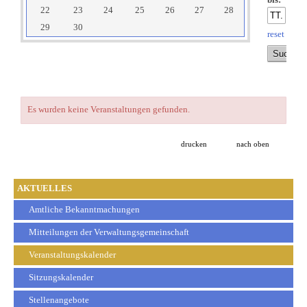
bis:
22
23
24
25
26
27
28
29
30
reset
Es wurden keine Veranstaltungen gefunden.
drucken
nach oben
AKTUELLES
Amtliche Bekanntmachungen
Mitteilungen der Verwaltungsgemeinschaft
Veranstaltungskalender
Sitzungskalender
Stellenangebote