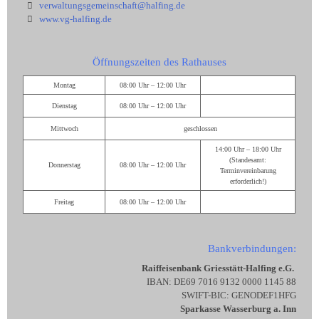
verwaltungsgemeinschaft@halfing.de
www.vg-halfing.de
Öffnungszeiten des Rathauses
Montag
08:00 Uhr – 12:00 Uhr
Dienstag
08:00 Uhr – 12:00 Uhr
Mittwoch
geschlossen
14:00 Uhr – 18:00 Uhr
(Standesamt:
Donnerstag
08:00 Uhr – 12:00 Uhr
Terminvereinbarung
erforderlich!)
Freitag
08:00 Uhr – 12:00 Uhr
Bankverbindungen:
Raiffeisenbank Griesstätt-Halfing e.G.
IBAN: DE69 7016 9132 0000 1145 88
SWIFT-BIC: GENODEF1HFG
Sparkasse Wasserburg a. Inn