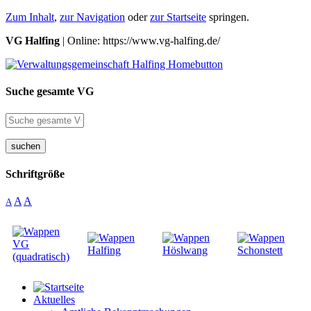
Zum Inhalt
,
zur Navigation
oder
zur Startseite
springen.
VG Halfing
| Online: https://www.vg-halfing.de/
Suche gesamte VG
suchen
Schriftgröße
A
A
A
Aktuelles