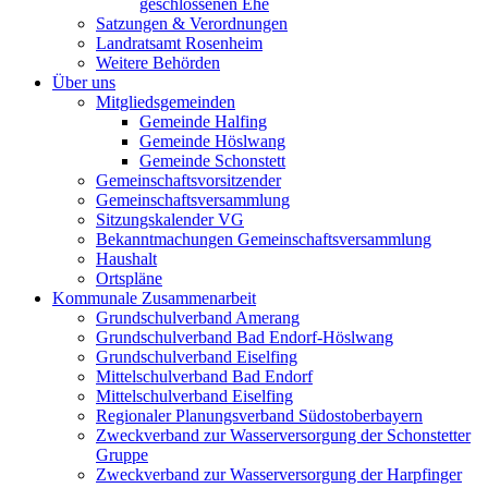
geschlossenen Ehe
Satzungen & Verordnungen
Landratsamt Rosenheim
Weitere Behörden
Über uns
Mitgliedsgemeinden
Gemeinde Halfing
Gemeinde Höslwang
Gemeinde Schonstett
Gemeinschaftsvorsitzender
Gemeinschaftsversammlung
Sitzungskalender VG
Bekanntmachungen Gemeinschaftsversammlung
Haushalt
Ortspläne
Kommunale Zusammenarbeit
Grundschulverband Amerang
Grundschulverband Bad Endorf-Höslwang
Grundschulverband Eiselfing
Mittelschulverband Bad Endorf
Mittelschulverband Eiselfing
Regionaler Planungsverband Südostoberbayern
Zweckverband zur Wasserversorgung der Schonstetter
Gruppe
Zweckverband zur Wasserversorgung der Harpfinger