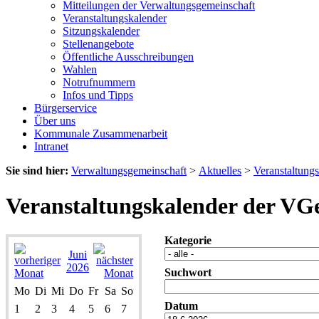
Mitteilungen der Verwaltungsgemeinschaft
Veranstaltungskalender
Sitzungskalender
Stellenangebote
Öffentliche Ausschreibungen
Wahlen
Notrufnummern
Infos und Tipps
Bürgerservice
Über uns
Kommunale Zusammenarbeit
Intranet
Sie sind hier:
Verwaltungsgemeinschaft
>
Aktuelles
>
Veranstaltung
Veranstaltungskalender der VG
Kategorie
Juni
2026
Suchwort
Mo
Di
Mi
Do
Fr
Sa
So
Datum
1
2
3
4
5
6
7