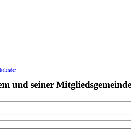
skalender
em und seiner Mitgliedsgemeind