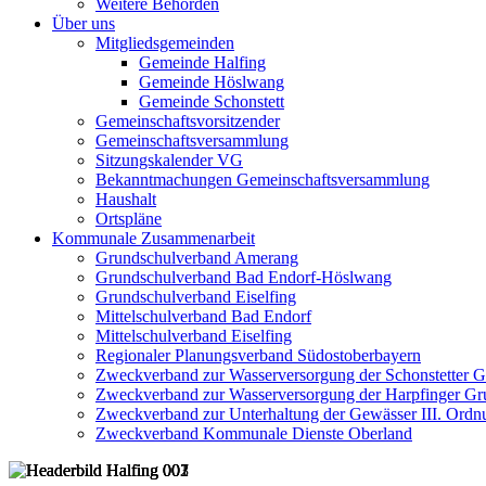
Weitere Behörden
Über uns
Mitgliedsgemeinden
Gemeinde Halfing
Gemeinde Höslwang
Gemeinde Schonstett
Gemeinschaftsvorsitzender
Gemeinschaftsversammlung
Sitzungskalender VG
Bekanntmachungen Gemeinschaftsversammlung
Haushalt
Ortspläne
Kommunale Zusammenarbeit
Grundschulverband Amerang
Grundschulverband Bad Endorf-Höslwang
Grundschulverband Eiselfing
Mittelschulverband Bad Endorf
Mittelschulverband Eiselfing
Regionaler Planungsverband Südostoberbayern
Zweckverband zur Wasserversorgung der Schonstetter 
Zweckverband zur Wasserversorgung der Harpfinger Gr
Zweckverband zur Unterhaltung der Gewässer III. Ordnu
Zweckverband Kommunale Dienste Oberland