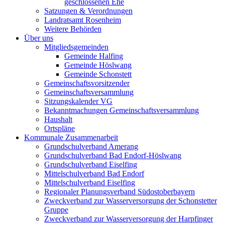
geschlossenen Ehe
Satzungen & Verordnungen
Landratsamt Rosenheim
Weitere Behörden
Über uns
Mitgliedsgemeinden
Gemeinde Halfing
Gemeinde Höslwang
Gemeinde Schonstett
Gemeinschaftsvorsitzender
Gemeinschaftsversammlung
Sitzungskalender VG
Bekanntmachungen Gemeinschaftsversammlung
Haushalt
Ortspläne
Kommunale Zusammenarbeit
Grundschulverband Amerang
Grundschulverband Bad Endorf-Höslwang
Grundschulverband Eiselfing
Mittelschulverband Bad Endorf
Mittelschulverband Eiselfing
Regionaler Planungsverband Südostoberbayern
Zweckverband zur Wasserversorgung der Schonstetter
Gruppe
Zweckverband zur Wasserversorgung der Harpfinger