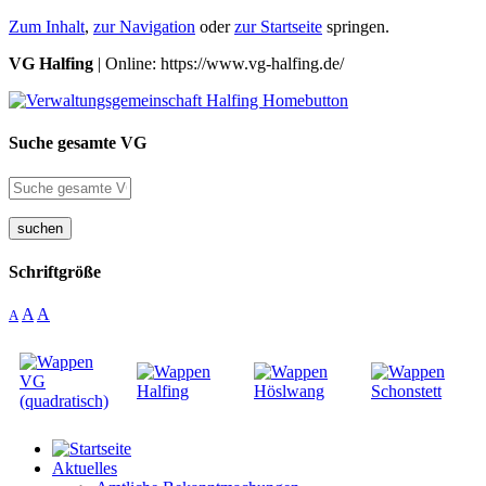
Zum Inhalt
,
zur Navigation
oder
zur Startseite
springen.
VG Halfing
| Online: https://www.vg-halfing.de/
Suche gesamte VG
suchen
Schriftgröße
A
A
A
Aktuelles