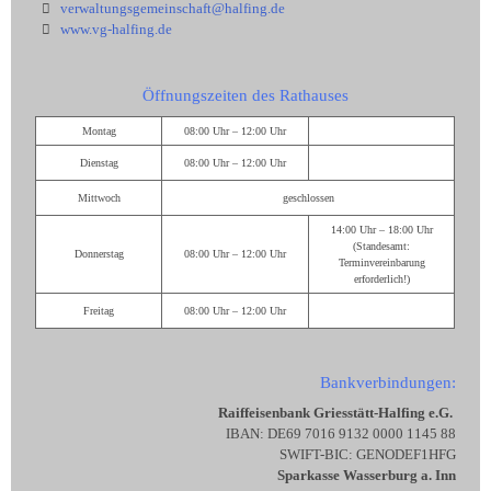
verwaltungsgemeinschaft@halfing.de
www.vg-halfing.de
Öffnungszeiten des Rathauses
Montag
08:00 Uhr – 12:00 Uhr
Dienstag
08:00 Uhr – 12:00 Uhr
Mittwoch
geschlossen
14:00 Uhr – 18:00 Uhr
(Standesamt:
Donnerstag
08:00 Uhr – 12:00 Uhr
Terminvereinbarung
erforderlich!)
Freitag
08:00 Uhr – 12:00 Uhr
Bankverbindungen:
Raiffeisenbank Griesstätt-Halfing e.G.
IBAN: DE69 7016 9132 0000 1145 88
SWIFT-BIC: GENODEF1HFG
Sparkasse Wasserburg a. Inn