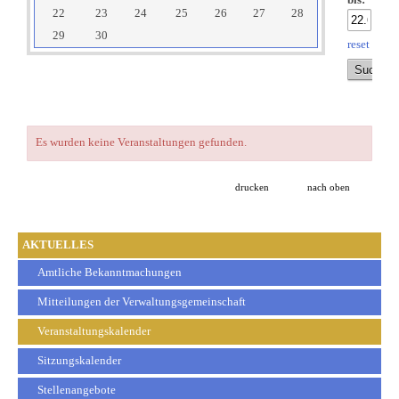
bis:
22
23
24
25
26
27
28
29
30
reset
Es wurden keine Veranstaltungen gefunden.
drucken
nach oben
AKTUELLES
Amtliche Bekanntmachungen
Mitteilungen der Verwaltungsgemeinschaft
Veranstaltungskalender
Sitzungskalender
Stellenangebote