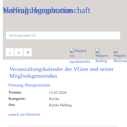
Zum Inhalt
,
zur Navigation
oder
zur Startseite
springen.
suchen
A
A
A
Sie sind hier:
Verwaltungsgemeinschaft
>
Aktuelles
>
Veranstaltungskalender
Veranstaltungskalender der VGem und seiner
Mitgliedsgemeinden
Firmung Pfarrgemeinde
Termin:
15.05.2026
Kategorie:
Kirche
Ort:
Kirche Halfing
zurück zur Übersicht