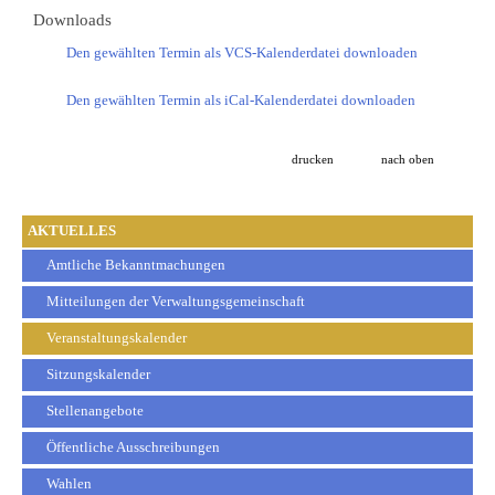
Downloads
Den gewählten Termin als VCS-Kalenderdatei downloaden
Den gewählten Termin als iCal-Kalenderdatei downloaden
drucken
nach oben
AKTUELLES
Amtliche Bekanntmachungen
Mitteilungen der Verwaltungsgemeinschaft
Veranstaltungskalender
Sitzungskalender
Stellenangebote
Öffentliche Ausschreibungen
Wahlen