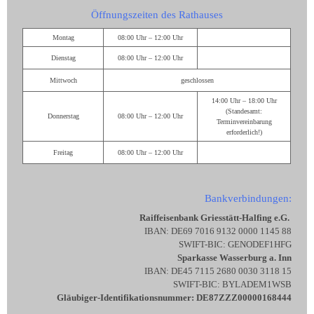
Öffnungszeiten des Rathauses
Montag
08:00 Uhr – 12:00 Uhr
Dienstag
08:00 Uhr – 12:00 Uhr
Mittwoch
geschlossen
14:00 Uhr – 18:00 Uhr
(Standesamt:
Donnerstag
08:00 Uhr – 12:00 Uhr
Terminvereinbarung
erforderlich!)
Freitag
08:00 Uhr – 12:00 Uhr
Bankverbindungen:
Raiffeisenbank Griesstätt-Halfing e.G.
IBAN: DE69 7016 9132 0000 1145 88
SWIFT-BIC: GENODEF1HFG
Sparkasse Wasserburg a. Inn
IBAN: DE45 7115 2680 0030 3118 15
SWIFT-BIC: BYLADEM1WSB
Gläubiger-Identifikationsnummer: DE87ZZZ00000168444