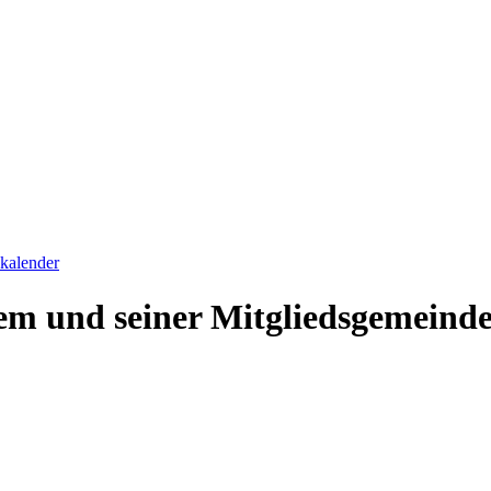
skalender
em und seiner Mitgliedsgemeind