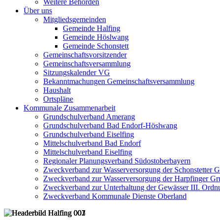
Weitere Behörden
Über uns
Mitgliedsgemeinden
Gemeinde Halfing
Gemeinde Höslwang
Gemeinde Schonstett
Gemeinschaftsvorsitzender
Gemeinschaftsversammlung
Sitzungskalender VG
Bekanntmachungen Gemeinschaftsversammlung
Haushalt
Ortspläne
Kommunale Zusammenarbeit
Grundschulverband Amerang
Grundschulverband Bad Endorf-Höslwang
Grundschulverband Eiselfing
Mittelschulverband Bad Endorf
Mittelschulverband Eiselfing
Regionaler Planungsverband Südostoberbayern
Zweckverband zur Wasserversorgung der Schonstetter 
Zweckverband zur Wasserversorgung der Harpfinger Gr
Zweckverband zur Unterhaltung der Gewässer III. Ordnu
Zweckverband Kommunale Dienste Oberland