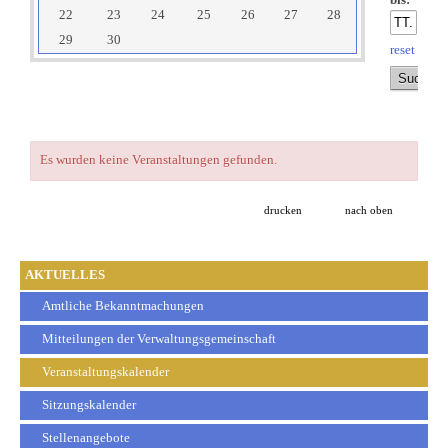
bis:
22
23
24
25
26
27
28
29
30
reset
Es wurden keine Veranstaltungen gefunden.
drucken
nach oben
AKTUELLES
Amtliche Bekanntmachungen
Mitteilungen der Verwaltungsgemeinschaft
Veranstaltungskalender
Sitzungskalender
Stellenangebote