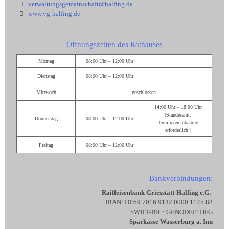
verwaltungsgemeinschaft@halfing.de
www.vg-halfing.de
Öffnungszeiten des Rathauses
Montag
08:00 Uhr – 12:00 Uhr
Dienstag
08:00 Uhr – 12:00 Uhr
Mittwoch
geschlossen
14:00 Uhr – 18:00 Uhr
(Standesamt:
Donnerstag
08:00 Uhr – 12:00 Uhr
Terminvereinbarung
erforderlich!)
Freitag
08:00 Uhr – 12:00 Uhr
Bankverbindungen:
Raiffeisenbank Griesstätt-Halfing e.G.
IBAN: DE69 7016 9132 0000 1145 88
SWIFT-BIC: GENODEF1HFG
Sparkasse Wasserburg a. Inn