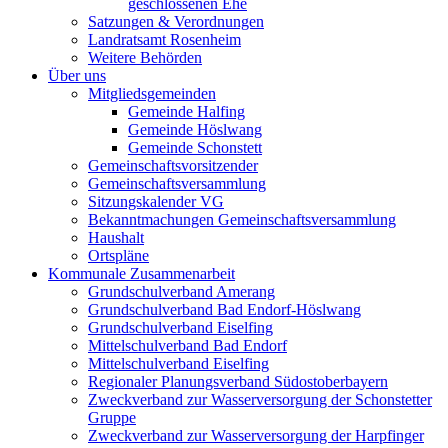
geschlossenen Ehe
Satzungen & Verordnungen
Landratsamt Rosenheim
Weitere Behörden
Über uns
Mitgliedsgemeinden
Gemeinde Halfing
Gemeinde Höslwang
Gemeinde Schonstett
Gemeinschaftsvorsitzender
Gemeinschaftsversammlung
Sitzungskalender VG
Bekanntmachungen Gemeinschaftsversammlung
Haushalt
Ortspläne
Kommunale Zusammenarbeit
Grundschulverband Amerang
Grundschulverband Bad Endorf-Höslwang
Grundschulverband Eiselfing
Mittelschulverband Bad Endorf
Mittelschulverband Eiselfing
Regionaler Planungsverband Südostoberbayern
Zweckverband zur Wasserversorgung der Schonstetter
Gruppe
Zweckverband zur Wasserversorgung der Harpfinger