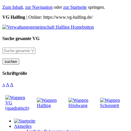
Zum Inhalt
,
zur Navigation
oder
zur Startseite
springen.
VG Halfing
| Online: https://www.vg-halfing.de/
Suche gesamte VG
suchen
Schriftgröße
A
A
A
Aktuelles