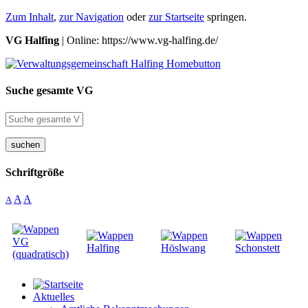
Zum Inhalt
,
zur Navigation
oder
zur Startseite
springen.
VG Halfing
| Online: https://www.vg-halfing.de/
Suche gesamte VG
suchen
Schriftgröße
A
A
A
Aktuelles