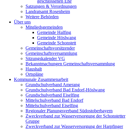
geschlossenen Ehe
Satzungen & Verordnungen
Landratsamt Rosenheim
Weitere Behörden
Über uns
Mitgliedsgemeinden
Gemeinde Halfing
Gemeinde Höslwang
Gemeinde Schonstett
Gemeinschaftsvorsitzender
Gemeinschaftsversammlung
Sitzungskalender VG
Bekanntmachungen Gemeinschaftsversammlung
Haushalt
Ortspläne
Kommunale Zusammenarbeit
Grundschulverband Amerang
Grundschulverband Bad Endorf-Höslwang
Grundschulverband Eiselfing
Mittelschulverband Bad Endorf
Mittelschulverband Eiselfing
Regionaler Planungsverband Südostoberbayern
Zweckverband zur Wasserversorgung der Schonstetter
Gruppe
Zweckverband zur Wasserversorgung der Harpfinger