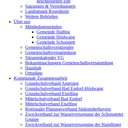
geschlossenen Ehe
Satzungen & Verordnungen
Landratsamt Rosenheim
Weitere Behörden
Über uns
Mitgliedsgemeinden
Gemeinde Halfing
Gemeinde Höslwang
Gemeinde Schonstett
Gemeinschaftsvorsitzender
Gemeinschaftsversammlung
Sitzungskalender VG
Bekanntmachungen Gemeinschaftsversammlung
Haushalt
Ortspläne
Kommunale Zusammenarbeit
Grundschulverband Amerang
Grundschulverband Bad Endorf-Höslwang
Grundschulverband Eiselfing
Mittelschulverband Bad Endorf
Mittelschulverband Eiselfing
Regionaler Planungsverband Südostoberbayern
Zweckverband zur Wasserversorgung der Schonstetter
Gruppe
Zweckverband zur Wasserversorgung der Harpfinger