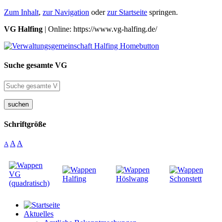
Zum Inhalt
,
zur Navigation
oder
zur Startseite
springen.
VG Halfing
| Online: https://www.vg-halfing.de/
Suche gesamte VG
suchen
Schriftgröße
A
A
A
Aktuelles