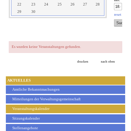
bis:
22
23
24
25
26
27
28
29
30
reset
Es wurden keine Veranstaltungen gefunden.
drucken
nach oben
AKTUELLES
Amtliche Bekanntmachungen
Mitteilungen der Verwaltungsgemeinschaft
Veranstaltungskalender
Sitzungskalender
Stellenangebote