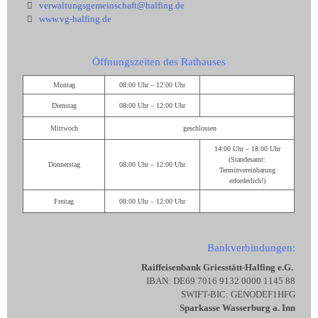
verwaltungsgemeinschaft@halfing.de
www.vg-halfing.de
Öffnungszeiten des Rathauses
Montag
08:00 Uhr – 12:00 Uhr
Dienstag
08:00 Uhr – 12:00 Uhr
Mittwoch
geschlossen
14:00 Uhr – 18:00 Uhr
(Standesamt:
Donnerstag
08:00 Uhr – 12:00 Uhr
Terminvereinbarung
erforderlich!)
Freitag
08:00 Uhr – 12:00 Uhr
Bankverbindungen:
Raiffeisenbank Griesstätt-Halfing e.G.
IBAN: DE69 7016 9132 0000 1145 88
SWIFT-BIC: GENODEF1HFG
Sparkasse Wasserburg a. Inn