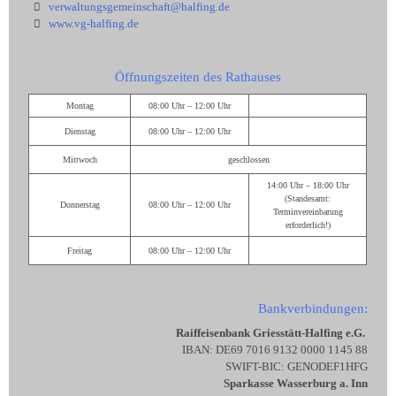
verwaltungsgemeinschaft@halfing.de
www.vg-halfing.de
Öffnungszeiten des Rathauses
Montag
08:00 Uhr – 12:00 Uhr
Dienstag
08:00 Uhr – 12:00 Uhr
Mittwoch
geschlossen
14:00 Uhr – 18:00 Uhr
(Standesamt:
Donnerstag
08:00 Uhr – 12:00 Uhr
Terminvereinbarung
erforderlich!)
Freitag
08:00 Uhr – 12:00 Uhr
Bankverbindungen:
Raiffeisenbank Griesstätt-Halfing e.G.
IBAN: DE69 7016 9132 0000 1145 88
SWIFT-BIC: GENODEF1HFG
Sparkasse Wasserburg a. Inn