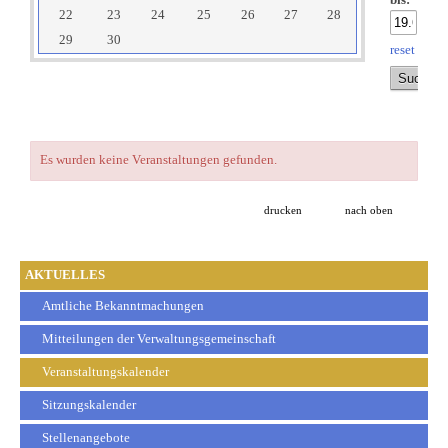
bis:
22
23
24
25
26
27
28
29
30
reset
Es wurden keine Veranstaltungen gefunden.
drucken
nach oben
AKTUELLES
Amtliche Bekanntmachungen
Mitteilungen der Verwaltungsgemeinschaft
Veranstaltungskalender
Sitzungskalender
Stellenangebote