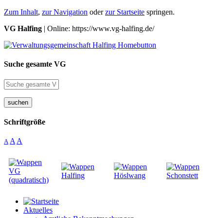
Zum Inhalt
,
zur Navigation
oder
zur Startseite
springen.
VG Halfing
| Online: https://www.vg-halfing.de/
Suche gesamte VG
suchen
Schriftgröße
A
A
A
Aktuelles