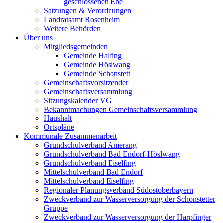
geschlossenen Ehe
Satzungen & Verordnungen
Landratsamt Rosenheim
Weitere Behörden
Über uns
Mitgliedsgemeinden
Gemeinde Halfing
Gemeinde Höslwang
Gemeinde Schonstett
Gemeinschaftsvorsitzender
Gemeinschaftsversammlung
Sitzungskalender VG
Bekanntmachungen Gemeinschaftsversammlung
Haushalt
Ortspläne
Kommunale Zusammenarbeit
Grundschulverband Amerang
Grundschulverband Bad Endorf-Höslwang
Grundschulverband Eiselfing
Mittelschulverband Bad Endorf
Mittelschulverband Eiselfing
Regionaler Planungsverband Südostoberbayern
Zweckverband zur Wasserversorgung der Schonstetter
Gruppe
Zweckverband zur Wasserversorgung der Harpfinger