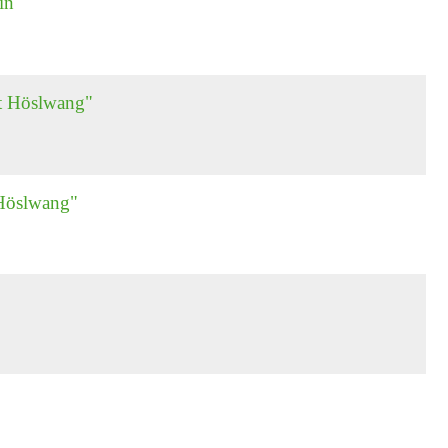
in"
t Höslwang"
 Höslwang"