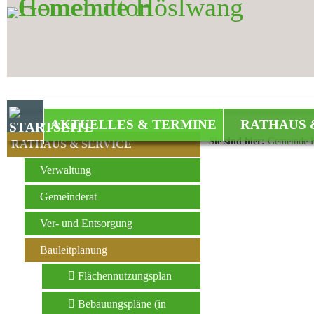
Zum Inhalt
,
zur Navigation
oder
zur Startseite
springen.
AKTUELLES & TERMINE
RATHAUS 
Sie sind hier:
Gemeinde 
RATHAUS & SERVICE
Verwaltung
Gemeinderat
Ver- und Entsorgung
Bauleitplanung
Flächennutzungsplan
Bebauungspläne (in