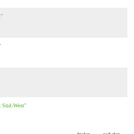
d"
"
t Süd-West"
drucken
nach oben