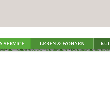
& SERVICE
LEBEN & WOHNEN
KUL
Höslwang
>
Rathaus & Service
>
Bauleitplanung
>
Bebauungspläne und andere b