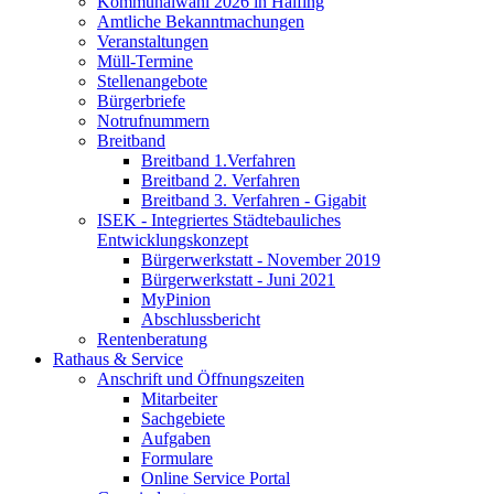
Kommunalwahl 2026 in Halfing
Amtliche Bekanntmachungen
Veranstaltungen
Müll-Termine
Stellenangebote
Bürgerbriefe
Notrufnummern
Breitband
Breitband 1.Verfahren
Breitband 2. Verfahren
Breitband 3. Verfahren - Gigabit
ISEK - Integriertes Städtebauliches
Entwicklungskonzept
Bürgerwerkstatt - November 2019
Bürgerwerkstatt - Juni 2021
MyPinion
Abschlussbericht
Rentenberatung
Rathaus & Service
Anschrift und Öffnungszeiten
Mitarbeiter
Sachgebiete
Aufgaben
Formulare
Online Service Portal