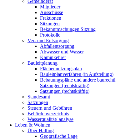
Gemeinderat
Mitglieder
Ausschüsse
Fraktionen
Sitzungen
Bekanntmachungen Sitzung
Protokolle
Ver- und Entsorgung
Abfallentsorgung
Abwasser und Wasser
Kaminkehrer
Bauleitplanung
Flächennutzungsplan
Bauleitplanverfahren (in Aufstellung)
Bebauungspläne und andere baurechtl.
Satzungen (rechtskräftig)
Satzungen (rechtskräftig)
Standesamt
Satzungen
Steuern und Gebühren
Behördenverzeichnis
Wasserqualität/-analyse
Leben & Wohnen
Über Halfing
Geografische Lage