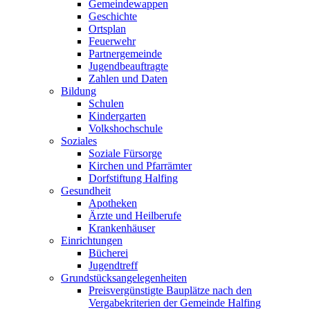
Gemeindewappen
Geschichte
Ortsplan
Feuerwehr
Partnergemeinde
Jugendbeauftragte
Zahlen und Daten
Bildung
Schulen
Kindergarten
Volkshochschule
Soziales
Soziale Fürsorge
Kirchen und Pfarrämter
Dorfstiftung Halfing
Gesundheit
Apotheken
Ärzte und Heilberufe
Krankenhäuser
Einrichtungen
Bücherei
Jugendtreff
Grundstücksangelegenheiten
Preisvergünstigte Bauplätze nach den
Vergabekriterien der Gemeinde Halfing