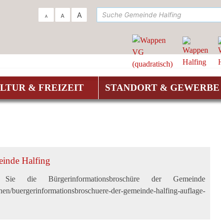
su
A
A
A
LTUR & FREIZEIT
STANDORT & GEWERBE
einde Halfing
Sie die Bürgerinformationsbroschüre der Gemeinde
onen/buergerinformationsbroschuere-der-gemeinde-halfing-auflage-