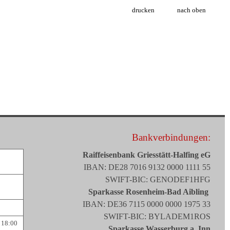
drucken
nach oben
Bankverbindungen:
Raiffeisenbank Griesstätt-Halfing eG
IBAN: DE28 7016 9132 0000 1111 55
SWIFT-BIC: GENODEF1HFG
Sparkasse Rosenheim-Bad Aibling
IBAN: DE36 7115 0000 0000 1975 33
SWIFT-BIC: BYLADEM1ROS
 18:00
Sparkasse Wasserburg a. Inn