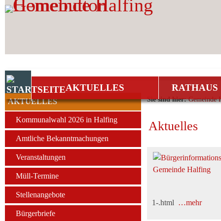
Zum Inhalt
,
zur Navigation
oder
zur Startseite
springen.
AKTUELLES
RATHAUS 
Sie sind hier:
Gemeinde H
AKTUELLES
Kommunalwahl 2026 in Halfing
Aktuelles
Amtliche Bekanntmachungen
Veranstaltungen
Müll-Termine
Stellenangebote
1-.html
…mehr
Bürgerbriefe