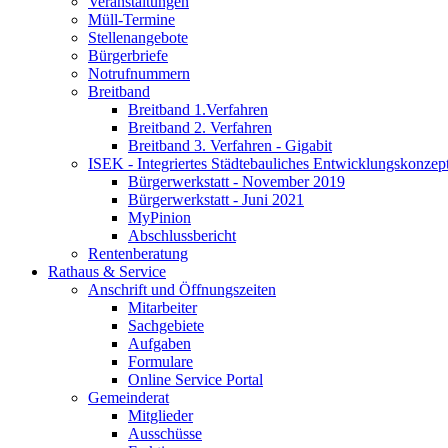
Veranstaltungen
Müll-Termine
Stellenangebote
Bürgerbriefe
Notrufnummern
Breitband
Breitband 1.Verfahren
Breitband 2. Verfahren
Breitband 3. Verfahren - Gigabit
ISEK - Integriertes Städtebauliches Entwicklungskonzep
Bürgerwerkstatt - November 2019
Bürgerwerkstatt - Juni 2021
MyPinion
Abschlussbericht
Rentenberatung
Rathaus & Service
Anschrift und Öffnungszeiten
Mitarbeiter
Sachgebiete
Aufgaben
Formulare
Online Service Portal
Gemeinderat
Mitglieder
Ausschüsse