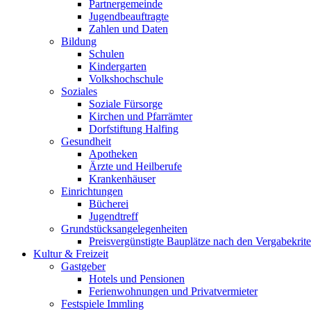
Partnergemeinde
Jugendbeauftragte
Zahlen und Daten
Bildung
Schulen
Kindergarten
Volkshochschule
Soziales
Soziale Fürsorge
Kirchen und Pfarrämter
Dorfstiftung Halfing
Gesundheit
Apotheken
Ärzte und Heilberufe
Krankenhäuser
Einrichtungen
Bücherei
Jugendtreff
Grundstücksangelegenheiten
Preisvergünstigte Bauplätze nach den Vergabekrit
Kultur & Freizeit
Gastgeber
Hotels und Pensionen
Ferienwohnungen und Privatvermieter
Festspiele Immling