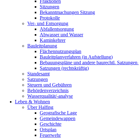
Fraktionen
Sitzungen
Bekanntmachungen Sitzung
Protokolle
Ver- und Entsorgung
Abfallentsorgung
Abwasser und Wasser
Kaminkehrer
Bauleitplanung
Flächennutzungsplan
Bauleitplanverfahren (in Aufstellung)
Bebauungspläne und andere baurechtl. Satzungen (
Satzungen (rechtskräftig)
Standesamt
Satzungen
Steuern und Gebühren
Behördenverzeichnis
Wasserqualität/-analyse
Leben & Wohnen
Über Halfing
Geografische Lage
Gemeindewappen
Geschichte
Ortsplan
Feuerwehr