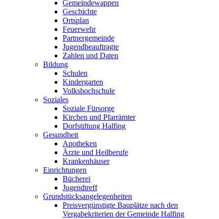
Gemeindewappen
Geschichte
Ortsplan
Feuerwehr
Partnergemeinde
Jugendbeauftragte
Zahlen und Daten
Bildung
Schulen
Kindergarten
Volkshochschule
Soziales
Soziale Fürsorge
Kirchen und Pfarrämter
Dorfstiftung Halfing
Gesundheit
Apotheken
Ärzte und Heilberufe
Krankenhäuser
Einrichtungen
Bücherei
Jugendtreff
Grundstücksangelegenheiten
Preisvergünstigte Bauplätze nach den
Vergabekriterien der Gemeinde Halfing