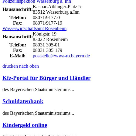
Polizeiinspektion Wasserburg a. Inn
Kaspar-Aiblinger-Platz 5
Hausanschrift:
83512 Wasserburg a.Inn
Telefon:
08071/9177-0
Fax:
08071/9177-19
Wasserwirtschaftsamt Rosenheim
Königstr. 19
Hausanschrift:
83022 Rosenheim
Telefon:
08031 305-01
Fax:
08031 305-179
E-Mail:
poststelle@wwa-ro.bayern.de
drucken
nach oben
Kfz-Portal für Bürger und Händler
des Bayerischen Staatsministeriums...
Schuldatenbank
des Bayerischen Staatsministeriums...
Kindergeld online