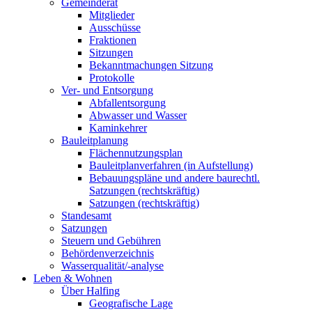
Gemeinderat
Mitglieder
Ausschüsse
Fraktionen
Sitzungen
Bekanntmachungen Sitzung
Protokolle
Ver- und Entsorgung
Abfallentsorgung
Abwasser und Wasser
Kaminkehrer
Bauleitplanung
Flächennutzungsplan
Bauleitplanverfahren (in Aufstellung)
Bebauungspläne und andere baurechtl.
Satzungen (rechtskräftig)
Satzungen (rechtskräftig)
Standesamt
Satzungen
Steuern und Gebühren
Behördenverzeichnis
Wasserqualität/-analyse
Leben & Wohnen
Über Halfing
Geografische Lage