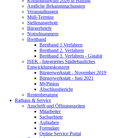
Kommunalwahl 2026 in Halfing
Amtliche Bekanntmachungen
Veranstaltungen
Müll-Termine
Stellenangebote
Bürgerbriefe
Notrufnummern
Breitband
Breitband 1.Verfahren
Breitband 2. Verfahren
Breitband 3. Verfahren - Gigabit
ISEK - Integriertes Städtebauliches
Entwicklungskonzept
Bürgerwerkstatt - November 2019
Bürgerwerkstatt - Juni 2021
MyPinion
Abschlussbericht
Rentenberatung
Rathaus & Service
Anschrift und Öffnungszeiten
Mitarbeiter
Sachgebiete
Aufgaben
Formulare
Online Service Portal