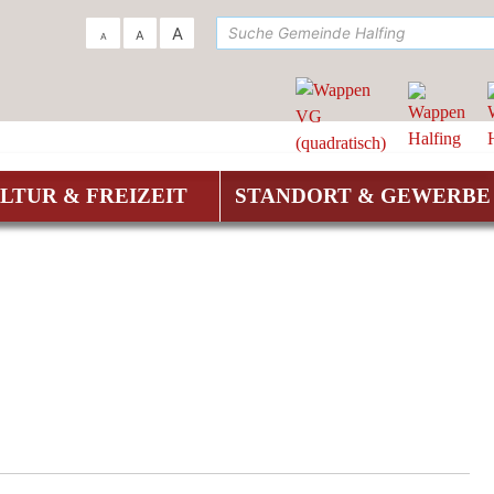
su
A
A
A
LTUR & FREIZEIT
STANDORT & GEWERBE