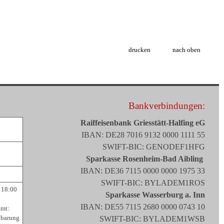
drucken
nach oben
Bankverbindungen:
Raiffeisenbank Griesstätt-Halfing eG
IBAN: DE28 7016 9132 0000 1111 55
SWIFT-BIC: GENODEF1HFG
Sparkasse Rosenheim-Bad Aibling
IBAN: DE36 7115 0000 0000 1975 33
SWIFT-BIC: BYLADEM1ROS
 18:00
Sparkasse Wasserburg a. Inn
IBAN: DE55 7115 2680 0000 0743 10
amt:
nbarung
SWIFT-BIC: BYLADEM1WSB