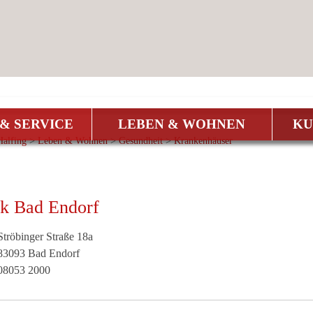
& SERVICE
LEBEN & WOHNEN
KU
alfing
>
Leben & Wohnen
>
Gesundheit
>
Krankenhäuser
ik Bad Endorf
Ströbinger Straße 18a
83093
Bad Endorf
08053 2000