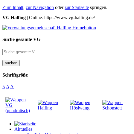
Zum Inhalt
,
zur Navigation
oder
zur Startseite
springen.
VG Halfing
| Online: https://www.vg-halfing.de/
Suche gesamte VG
suchen
Schriftgröße
A
A
A
Aktuelles