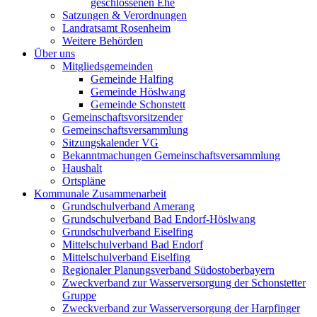
geschlossenen Ehe
Satzungen & Verordnungen
Landratsamt Rosenheim
Weitere Behörden
Über uns
Mitgliedsgemeinden
Gemeinde Halfing
Gemeinde Höslwang
Gemeinde Schonstett
Gemeinschaftsvorsitzender
Gemeinschaftsversammlung
Sitzungskalender VG
Bekanntmachungen Gemeinschaftsversammlung
Haushalt
Ortspläne
Kommunale Zusammenarbeit
Grundschulverband Amerang
Grundschulverband Bad Endorf-Höslwang
Grundschulverband Eiselfing
Mittelschulverband Bad Endorf
Mittelschulverband Eiselfing
Regionaler Planungsverband Südostoberbayern
Zweckverband zur Wasserversorgung der Schonstetter
Gruppe
Zweckverband zur Wasserversorgung der Harpfinger