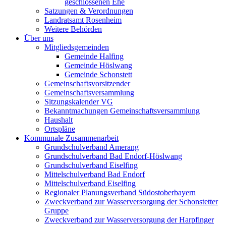
geschlossenen Ehe
Satzungen & Verordnungen
Landratsamt Rosenheim
Weitere Behörden
Über uns
Mitgliedsgemeinden
Gemeinde Halfing
Gemeinde Höslwang
Gemeinde Schonstett
Gemeinschaftsvorsitzender
Gemeinschaftsversammlung
Sitzungskalender VG
Bekanntmachungen Gemeinschaftsversammlung
Haushalt
Ortspläne
Kommunale Zusammenarbeit
Grundschulverband Amerang
Grundschulverband Bad Endorf-Höslwang
Grundschulverband Eiselfing
Mittelschulverband Bad Endorf
Mittelschulverband Eiselfing
Regionaler Planungsverband Südostoberbayern
Zweckverband zur Wasserversorgung der Schonstetter
Gruppe
Zweckverband zur Wasserversorgung der Harpfinger