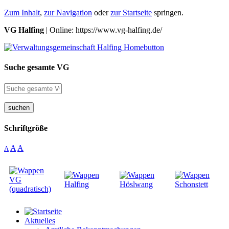
Zum Inhalt
,
zur Navigation
oder
zur Startseite
springen.
VG Halfing
| Online: https://www.vg-halfing.de/
Suche gesamte VG
suchen
Schriftgröße
A
A
A
Aktuelles