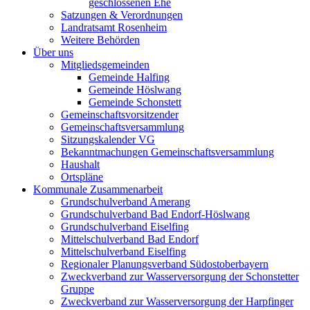
geschlossenen Ehe
Satzungen & Verordnungen
Landratsamt Rosenheim
Weitere Behörden
Über uns
Mitgliedsgemeinden
Gemeinde Halfing
Gemeinde Höslwang
Gemeinde Schonstett
Gemeinschaftsvorsitzender
Gemeinschaftsversammlung
Sitzungskalender VG
Bekanntmachungen Gemeinschaftsversammlung
Haushalt
Ortspläne
Kommunale Zusammenarbeit
Grundschulverband Amerang
Grundschulverband Bad Endorf-Höslwang
Grundschulverband Eiselfing
Mittelschulverband Bad Endorf
Mittelschulverband Eiselfing
Regionaler Planungsverband Südostoberbayern
Zweckverband zur Wasserversorgung der Schonstetter
Gruppe
Zweckverband zur Wasserversorgung der Harpfinger