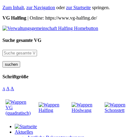
Zum Inhalt
,
zur Navigation
oder
zur Startseite
springen.
VG Halfing
| Online: https://www.vg-halfing.de/
Suche gesamte VG
suchen
Schriftgröße
A
A
A
Aktuelles