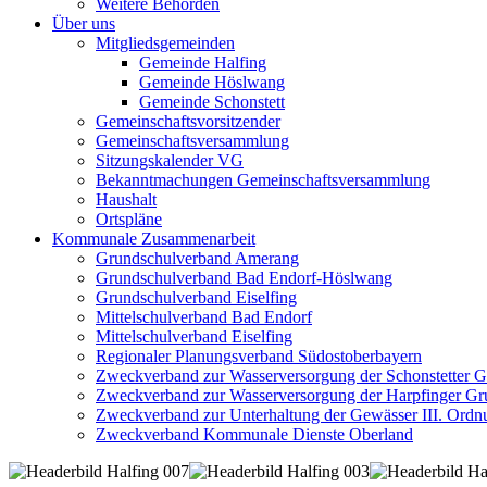
Weitere Behörden
Über uns
Mitgliedsgemeinden
Gemeinde Halfing
Gemeinde Höslwang
Gemeinde Schonstett
Gemeinschaftsvorsitzender
Gemeinschaftsversammlung
Sitzungskalender VG
Bekanntmachungen Gemeinschaftsversammlung
Haushalt
Ortspläne
Kommunale Zusammenarbeit
Grundschulverband Amerang
Grundschulverband Bad Endorf-Höslwang
Grundschulverband Eiselfing
Mittelschulverband Bad Endorf
Mittelschulverband Eiselfing
Regionaler Planungsverband Südostoberbayern
Zweckverband zur Wasserversorgung der Schonstetter 
Zweckverband zur Wasserversorgung der Harpfinger Gr
Zweckverband zur Unterhaltung der Gewässer III. Ordnu
Zweckverband Kommunale Dienste Oberland