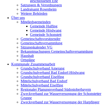
geschlossenen Ehe
Satzungen & Verordnungen
Landratsamt Rosenheim
Weitere Behörden
Über uns
Mitgliedsgemeinden
Gemeinde Halfing
Gemeinde Höslwang
Gemeinde Schonstett
Gemeinschaftsvorsitzender
Gemeinschaftsversammlung
Sitzungskalender VG
Bekanntmachungen Gemeinschaftsversammlung
Haushalt
Ortspläne
Kommunale Zusammenarbeit
Grundschulverband Amerang
Grundschulverband Bad Endorf-Höslwang
Grundschulverband Eiselfing
Mittelschulverband Bad Endorf
Mittelschulverband Eiselfing
Regionaler Planungsverband Südostoberbayern
Zweckverband zur Wasserversorgung der Schonstetter
Gruppe
Zweckverband zur Wasserversorgung der Harpfinger