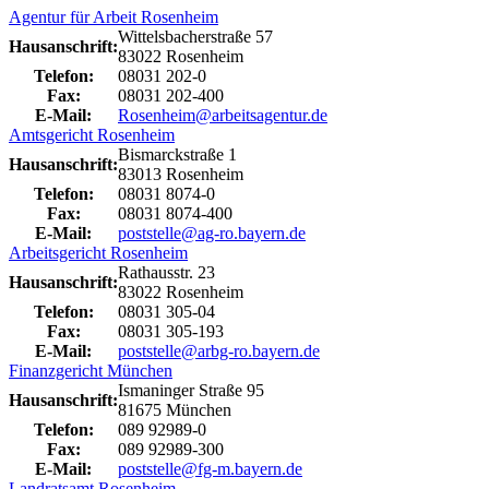
Agentur für Arbeit Rosenheim
Wittelsbacherstraße 57
Hausanschrift:
83022 Rosenheim
Telefon:
08031 202-0
Fax:
08031 202-400
E-Mail:
Rosenheim@arbeitsagentur.de
Amtsgericht Rosenheim
Bismarckstraße 1
Hausanschrift:
83013 Rosenheim
Telefon:
08031 8074-0
Fax:
08031 8074-400
E-Mail:
poststelle@ag-ro.bayern.de
Arbeitsgericht Rosenheim
Rathausstr. 23
Hausanschrift:
83022 Rosenheim
Telefon:
08031 305-04
Fax:
08031 305-193
E-Mail:
poststelle@arbg-ro.bayern.de
Finanzgericht München
Ismaninger Straße 95
Hausanschrift:
81675 München
Telefon:
089 92989-0
Fax:
089 92989-300
E-Mail:
poststelle@fg-m.bayern.de
Landratsamt Rosenheim