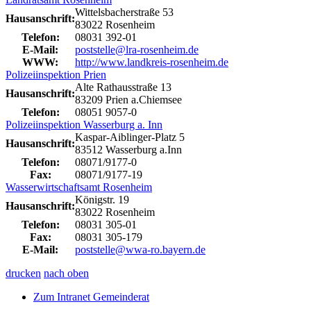
Wittelsbacherstraße 53
Hausanschrift:
83022 Rosenheim
Telefon:
08031 392-01
E-Mail:
poststelle@lra-rosenheim.de
WWW:
http://www.landkreis-rosenheim.de
Polizeiinspektion Prien
Alte Rathausstraße 13
Hausanschrift:
83209 Prien a.Chiemsee
Telefon:
08051 9057-0
Polizeiinspektion Wasserburg a. Inn
Kaspar-Aiblinger-Platz 5
Hausanschrift:
83512 Wasserburg a.Inn
Telefon:
08071/9177-0
Fax:
08071/9177-19
Wasserwirtschaftsamt Rosenheim
Königstr. 19
Hausanschrift:
83022 Rosenheim
Telefon:
08031 305-01
Fax:
08031 305-179
E-Mail:
poststelle@wwa-ro.bayern.de
drucken
nach oben
Zum Intranet Gemeinderat