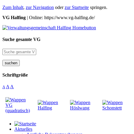
Zum Inhalt
,
zur Navigation
oder
zur Startseite
springen.
VG Halfing
| Online: https://www.vg-halfing.de/
Suche gesamte VG
suchen
Schriftgröße
A
A
A
Aktuelles