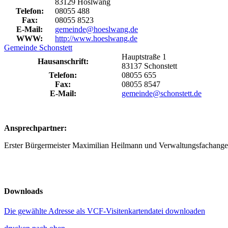
83129 Höslwang
Telefon:
08055 488
Fax:
08055 8523
E-Mail:
gemeinde@hoeslwang.de
WWW:
http://www.hoeslwang.de
Gemeinde Schonstett
Hauptstraße 1
Hausanschrift:
83137 Schonstett
Telefon:
08055 655
Fax:
08055 8547
E-Mail:
gemeinde@schonstett.de
Ansprechpartner:
Erster Bürgermeister Maximilian Heilmann und Verwaltungsfachanges
Downloads
Die gewählte Adresse als VCF-Visitenkartendatei downloaden