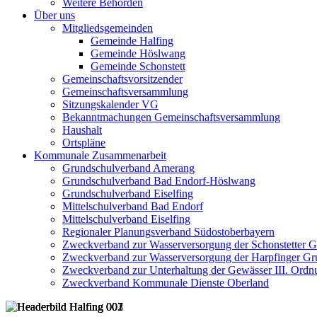
Weitere Behörden
Über uns
Mitgliedsgemeinden
Gemeinde Halfing
Gemeinde Höslwang
Gemeinde Schonstett
Gemeinschaftsvorsitzender
Gemeinschaftsversammlung
Sitzungskalender VG
Bekanntmachungen Gemeinschaftsversammlung
Haushalt
Ortspläne
Kommunale Zusammenarbeit
Grundschulverband Amerang
Grundschulverband Bad Endorf-Höslwang
Grundschulverband Eiselfing
Mittelschulverband Bad Endorf
Mittelschulverband Eiselfing
Regionaler Planungsverband Südostoberbayern
Zweckverband zur Wasserversorgung der Schonstetter 
Zweckverband zur Wasserversorgung der Harpfinger Gr
Zweckverband zur Unterhaltung der Gewässer III. Ordnu
Zweckverband Kommunale Dienste Oberland