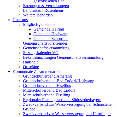
geschlossenen Ehe
Satzungen & Verordnungen
Landratsamt Rosenheim
Weitere Behörden
Über uns
Mitgliedsgemeinden
Gemeinde Halfing
Gemeinde Höslwang
Gemeinde Schonstett
Gemeinschaftsvorsitzender
Gemeinschaftsversammlung
Sitzungskalender VG
Bekanntmachungen Gemeinschaftsversammlung
Haushalt
Ortspläne
Kommunale Zusammenarbeit
Grundschulverband Amerang
Grundschulverband Bad Endorf-Höslwang
Grundschulverband Eiselfing
Mittelschulverband Bad Endorf
Mittelschulverband Eiselfing
Regionaler Planungsverband Südostoberbayern
Zweckverband zur Wasserversorgung der Schonstetter
Gruppe
Zweckverband zur Wasserversorgung der Harpfinger