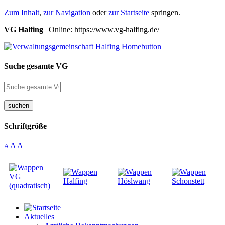
Zum Inhalt
,
zur Navigation
oder
zur Startseite
springen.
VG Halfing
| Online: https://www.vg-halfing.de/
Suche gesamte VG
suchen
Schriftgröße
A
A
A
Aktuelles