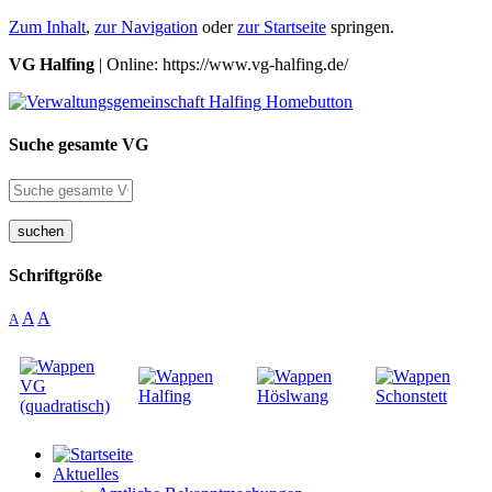
Zum Inhalt
,
zur Navigation
oder
zur Startseite
springen.
VG Halfing
| Online: https://www.vg-halfing.de/
Suche gesamte VG
suchen
Schriftgröße
A
A
A
Aktuelles