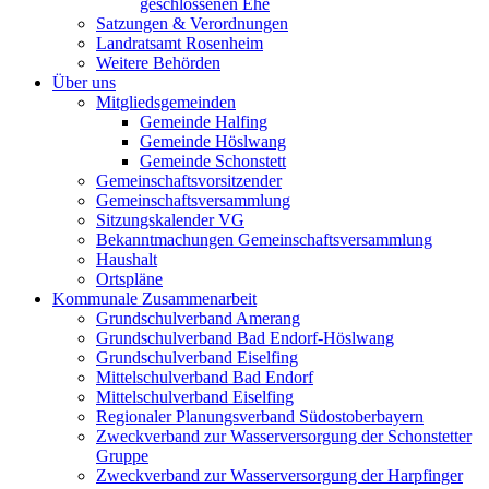
geschlossenen Ehe
Satzungen & Verordnungen
Landratsamt Rosenheim
Weitere Behörden
Über uns
Mitgliedsgemeinden
Gemeinde Halfing
Gemeinde Höslwang
Gemeinde Schonstett
Gemeinschaftsvorsitzender
Gemeinschaftsversammlung
Sitzungskalender VG
Bekanntmachungen Gemeinschaftsversammlung
Haushalt
Ortspläne
Kommunale Zusammenarbeit
Grundschulverband Amerang
Grundschulverband Bad Endorf-Höslwang
Grundschulverband Eiselfing
Mittelschulverband Bad Endorf
Mittelschulverband Eiselfing
Regionaler Planungsverband Südostoberbayern
Zweckverband zur Wasserversorgung der Schonstetter
Gruppe
Zweckverband zur Wasserversorgung der Harpfinger