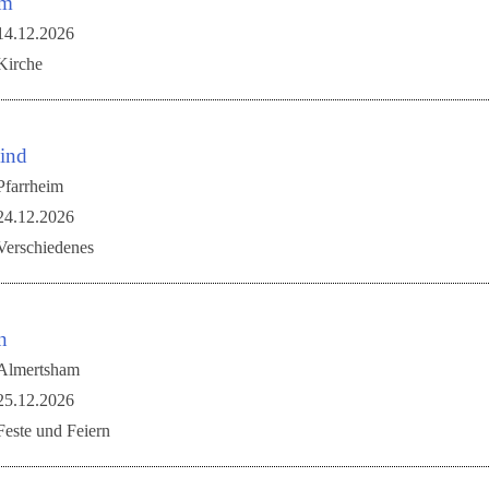
em
14.12.2026
Kirche
kind
Pfarrheim
24.12.2026
Verschiedenes
n
Almertsham
25.12.2026
Feste und Feiern