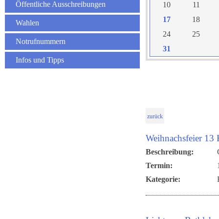
Öffentliche Ausschreibungen
10
11
17
18
Wahlen
24
25
Notrufnummern
31
Infos und Tipps
zurück
Weihnachsfeier 13
Beschreibung:
Termin:
Kategorie: