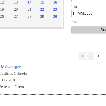
12
13
14
15
16
bis:
19
20
21
22
23
26
27
28
29
30
reset
1
2
3
 Höslwanger
Gasthaus Gehrlein
13.12.2026
Feste und Feiern