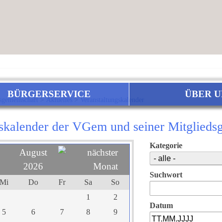
BÜRGERSERVICE
ÜBER U
sgemeinschaft
>
Aktuelles
>
Veranstaltungskalender
gskalender der VGem und seiner Mitglied
Kategorie
August
2026
Suchwort
Mi
Do
Fr
Sa
So
1
2
Datum
5
6
7
8
9