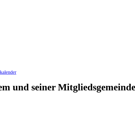
skalender
em und seiner Mitgliedsgemeind