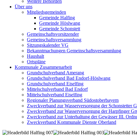
Weitere Behörden
Über uns
Mitgliedsgemeinden
Gemeinde Halfing
Gemeinde Höslwang
Gemeinde Schonstett
Gemeinschaftsvorsitzender
Gemeinschaftsversammlung
Sitzungskalender VG
Bekanntmachungen Gemeinschaftsversammlung
Haushalt
Ortspläne
Kommunale Zusammenarbeit
Grundschulverband Amerang
Grundschulverband Bad Endorf-Höslwang
Grundschulverband Eiselfing
Mittelschulverband Bad Endorf
Mittelschulverband Eiselfing
Regionaler Planungsverband Südostoberbayern
Zweckverband zur Wasserversorgung der Schonstetter 
Zweckverband zur Wasserversorgung der Harpfinger Gr
Zweckverband zur Unterhaltung der Gewässer III. Ordnu
Zweckverband Kommunale Dienste Oberland