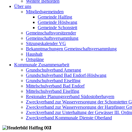
Weitere Behörden
Über uns
Mitgliedsgemeinden
Gemeinde Halfing
Gemeinde Höslwang
Gemeinde Schonstett
Gemeinschaftsvorsitzender
Gemeinschaftsversammlung
Sitzungskalender VG
Bekanntmachungen Gemeinschaftsversammlung
Haushalt
Ortspläne
Kommunale Zusammenarbeit
Grundschulverband Amerang
Grundschulverband Bad Endorf-Höslwang
Grundschulverband Eiselfing
Mittelschulverband Bad Endorf
Mittelschulverband Eiselfing
Regionaler Planungsverband Südostoberbayern
Zweckverband zur Wasserversorgung der Schonstetter 
Zweckverband zur Wasserversorgung der Harpfinger Gr
Zweckverband zur Unterhaltung der Gewässer III. Ordnu
Zweckverband Kommunale Dienste Oberland