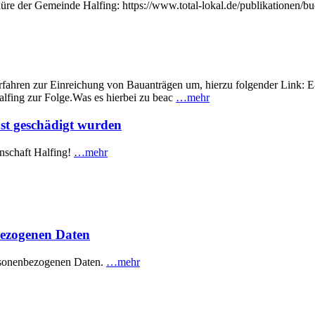
üre der Gemeinde Halfing: https://www.total-lokal.de/publikationen/b
erfahren zur Einreichung von Bauanträgen um, hierzu folgender Link: 
lfing zur Folge.Was es hierbei zu beac
…mehr
ust geschädigt wurden
nschaft Halfing!
…mehr
bezogenen Daten
ersonenbezogenen Daten.
…mehr