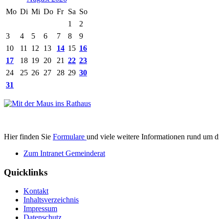
Mo
Di
Mi
Do
Fr
Sa
So
1
2
3
4
5
6
7
8
9
10
11
12
13
14
15
16
17
18
19
20
21
22
23
24
25
26
27
28
29
30
31
Hier finden Sie
Formulare
und viele weitere Informationen rund um d
Zum Intranet Gemeinderat
Quicklinks
Kontakt
Inhaltsverzeichnis
Impressum
Datenschutz