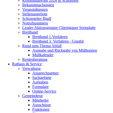
Kommunalwahl 2026 in Schonstett
Bekanntmachungen
Veranstaltungen
Stellenangebote
Schonstetter Bladl
Notrufnummern
Leader Aktionsgruppe Chiemgauer Seenplatte
Breitband
Breitband 1.Verfahren
Breitband 3. Verfahren - Gigabit
Rund ums Thema Abfall
Ausgabe und Rückgabe von Mülltonnen
Müllkalender
Rentenberatung
Rathaus & Service
Verwaltung
Ansprechpartner
Sachgebiete
Aufgaben
Formulare
Online-Service
Gemeinderat
Mitglieder
Ausschüsse
Fraktionen