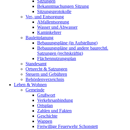
Sitzungen
Bekanntmachungen Sitzung
Sitzungsprotokolle
Ver- und Entsorgung
Abfallentsorgung
Wasser und Abwasser
Kaminkehrer
Bauleitplanung
Bebauungspläne (in Aufstellung)
Bebauungspläne und andere baurechtl.
Satzungen (rechtskräftig)
Flächennutzungsplan
Standesamt
Ortsrecht & Satzungen
Steuern und Gebühren
Behördenverzeichnis
Leben & Wohnen
Gemeinde
Grußwort
Verkehrsanbindung
Ortsplan
Zahlen und Fakten
Geschichte
Wappen
Freiwillige Feuerwehr Schonstett