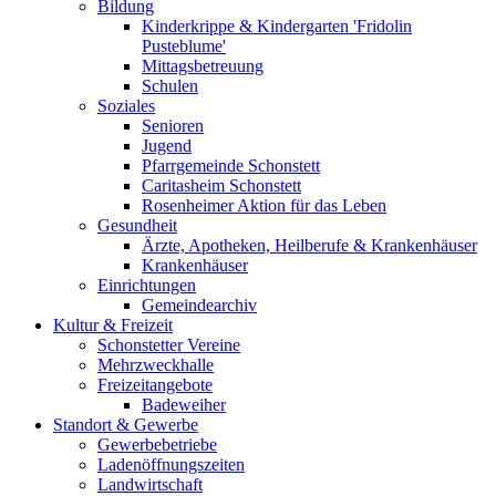
Bildung
Kinderkrippe & Kindergarten 'Fridolin
Pusteblume'
Mittagsbetreuung
Schulen
Soziales
Senioren
Jugend
Pfarrgemeinde Schonstett
Caritasheim Schonstett
Rosenheimer Aktion für das Leben
Gesundheit
Ärzte, Apotheken, Heilberufe & Krankenhäuser
Krankenhäuser
Einrichtungen
Gemeindearchiv
Kultur & Freizeit
Schonstetter Vereine
Mehrzweckhalle
Freizeitangebote
Badeweiher
Standort & Gewerbe
Gewerbebetriebe
Ladenöffnungszeiten
Landwirtschaft