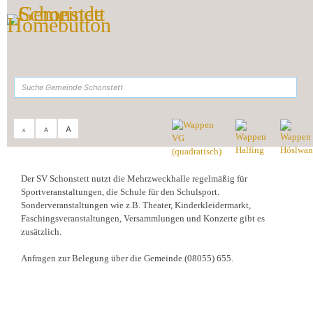
Zum Inhalt
,
zur Navigation
oder
zur Startseite
springen.
suchen
A
A
A
Sie sind hier:
Gemeinde Schonstett
>
Kultur & Freizeit
>
Mehrzweckhalle
Der SV Schonstett nutzt die Mehrzweckhalle regelmäßig für
Sportveranstaltungen, die Schule für den Schulsport.
Sonderveranstaltungen wie z.B. Theater, Kinderkleidermarkt,
Faschingsveranstaltungen, Versammlungen und Konzerte gibt es
zusätzlich.
Anfragen zur Belegung über die Gemeinde (08055) 655.