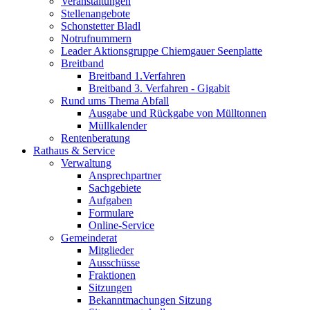
Veranstaltungen
Stellenangebote
Schonstetter Bladl
Notrufnummern
Leader Aktionsgruppe Chiemgauer Seenplatte
Breitband
Breitband 1.Verfahren
Breitband 3. Verfahren - Gigabit
Rund ums Thema Abfall
Ausgabe und Rückgabe von Mülltonnen
Müllkalender
Rentenberatung
Rathaus & Service
Verwaltung
Ansprechpartner
Sachgebiete
Aufgaben
Formulare
Online-Service
Gemeinderat
Mitglieder
Ausschüsse
Fraktionen
Sitzungen
Bekanntmachungen Sitzung