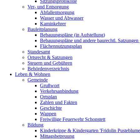
Sitzungsprotokolle
Ver- und Entsorgung
Abfallentsorgung
Wasser und Abwasser
Kaminkehrer
Bauleitplanung
Bebauungspläne (in Aufstellung)
Bebauungspläne und andere baurechtl. Satzungen (
Flächennutzungsplan
Standesamt
Ortsrecht & Satzungen
Steuern und Gebühren
Behördenverzeichnis
Leben & Wohnen
Gemeinde
Grußwort
Verkehrsanbindung
Ortsplan
Zahlen und Fakten
Geschichte
Wappen
Freiwillige Feuerwehr Schonstett
Bildung
Kinderkrippe & Kindergarten 'Fridolin Pusteblume
Mittagsbetreuung