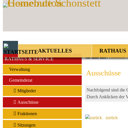
Zum Inhalt
,
zur Navigation
oder
zur Startseite
springen.
AKTUELLES
RATHAUS 
Sie sind hier:
Gemeinde S
RATHAUS & SERVICE
Verwaltung
Ausschüsse
Gemeinderat
Nachfolgend sind die G
Mitglieder
Durch Anklicken der Ve
Ausschüsse
Fraktionen
zurück
Sitzungen