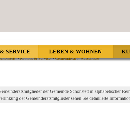
& SERVICE
LEBEN & WOHNEN
KU
chonstett
>
Rathaus & Service
>
Gemeinderat
>
Ausschüsse
emeinderatsmitglieder der Gemeinde Schonstett in alphabetischer Reihe
rlinkung der Gemeinderatsmitglieder sehen Sie detaillierte Informatio