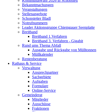
Kommunalwahl 2026 in Schonstett
Bekanntmachungen
Veranstaltungen
Stellenangebote
Schonstetter Bladl
Notrufnummern
Leader Aktionsgruppe Chiemgauer Seenplatte
Breitband
Breitband 1.Verfahren
Breitband 3. Verfahren - Gigabit
Rund ums Thema Abfall
Ausgabe und Rückgabe von Mülltonnen
Müllkalender
Rentenberatung
Rathaus & Service
Verwaltung
Ansprechpartner
Sachgebiete
Aufgaben
Formulare
Online-Service
Gemeinderat
Mitglieder
Ausschüsse
Fraktionen