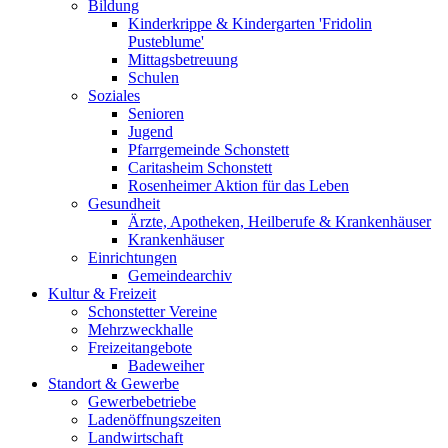
Bildung
Kinderkrippe & Kindergarten 'Fridolin
Pusteblume'
Mittagsbetreuung
Schulen
Soziales
Senioren
Jugend
Pfarrgemeinde Schonstett
Caritasheim Schonstett
Rosenheimer Aktion für das Leben
Gesundheit
Ärzte, Apotheken, Heilberufe & Krankenhäuser
Krankenhäuser
Einrichtungen
Gemeindearchiv
Kultur & Freizeit
Schonstetter Vereine
Mehrzweckhalle
Freizeitangebote
Badeweiher
Standort & Gewerbe
Gewerbebetriebe
Ladenöffnungszeiten
Landwirtschaft