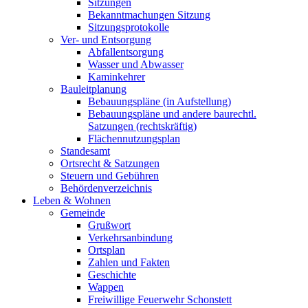
Sitzungen
Bekanntmachungen Sitzung
Sitzungsprotokolle
Ver- und Entsorgung
Abfallentsorgung
Wasser und Abwasser
Kaminkehrer
Bauleitplanung
Bebauungspläne (in Aufstellung)
Bebauungspläne und andere baurechtl.
Satzungen (rechtskräftig)
Flächennutzungsplan
Standesamt
Ortsrecht & Satzungen
Steuern und Gebühren
Behördenverzeichnis
Leben & Wohnen
Gemeinde
Grußwort
Verkehrsanbindung
Ortsplan
Zahlen und Fakten
Geschichte
Wappen
Freiwillige Feuerwehr Schonstett