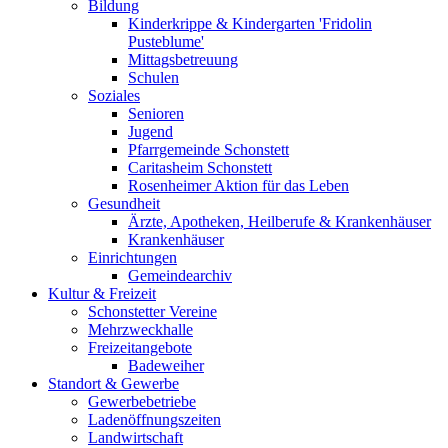
Bildung
Kinderkrippe & Kindergarten 'Fridolin
Pusteblume'
Mittagsbetreuung
Schulen
Soziales
Senioren
Jugend
Pfarrgemeinde Schonstett
Caritasheim Schonstett
Rosenheimer Aktion für das Leben
Gesundheit
Ärzte, Apotheken, Heilberufe & Krankenhäuser
Krankenhäuser
Einrichtungen
Gemeindearchiv
Kultur & Freizeit
Schonstetter Vereine
Mehrzweckhalle
Freizeitangebote
Badeweiher
Standort & Gewerbe
Gewerbebetriebe
Ladenöffnungszeiten
Landwirtschaft