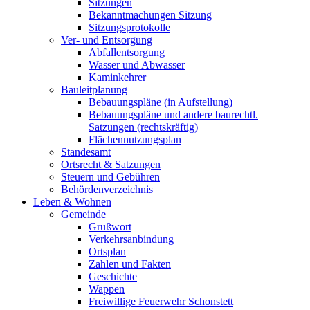
Sitzungen
Bekanntmachungen Sitzung
Sitzungsprotokolle
Ver- und Entsorgung
Abfallentsorgung
Wasser und Abwasser
Kaminkehrer
Bauleitplanung
Bebauungspläne (in Aufstellung)
Bebauungspläne und andere baurechtl.
Satzungen (rechtskräftig)
Flächennutzungsplan
Standesamt
Ortsrecht & Satzungen
Steuern und Gebühren
Behördenverzeichnis
Leben & Wohnen
Gemeinde
Grußwort
Verkehrsanbindung
Ortsplan
Zahlen und Fakten
Geschichte
Wappen
Freiwillige Feuerwehr Schonstett