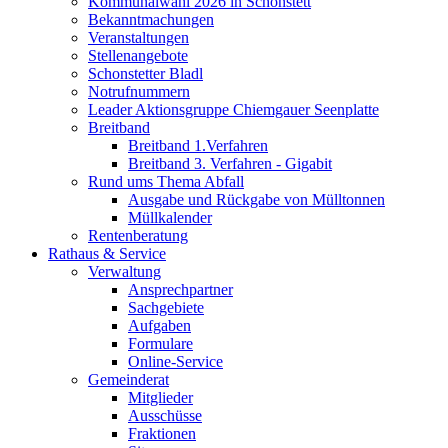
Kommunalwahl 2026 in Schonstett
Bekanntmachungen
Veranstaltungen
Stellenangebote
Schonstetter Bladl
Notrufnummern
Leader Aktionsgruppe Chiemgauer Seenplatte
Breitband
Breitband 1.Verfahren
Breitband 3. Verfahren - Gigabit
Rund ums Thema Abfall
Ausgabe und Rückgabe von Mülltonnen
Müllkalender
Rentenberatung
Rathaus & Service
Verwaltung
Ansprechpartner
Sachgebiete
Aufgaben
Formulare
Online-Service
Gemeinderat
Mitglieder
Ausschüsse
Fraktionen