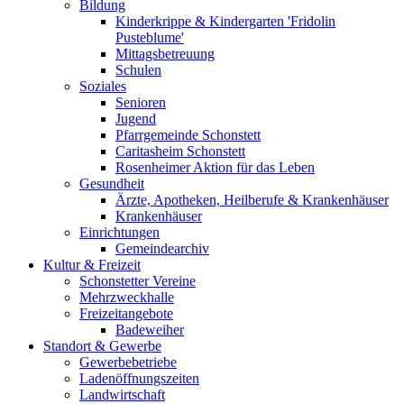
Bildung
Kinderkrippe & Kindergarten 'Fridolin
Pusteblume'
Mittagsbetreuung
Schulen
Soziales
Senioren
Jugend
Pfarrgemeinde Schonstett
Caritasheim Schonstett
Rosenheimer Aktion für das Leben
Gesundheit
Ärzte, Apotheken, Heilberufe & Krankenhäuser
Krankenhäuser
Einrichtungen
Gemeindearchiv
Kultur & Freizeit
Schonstetter Vereine
Mehrzweckhalle
Freizeitangebote
Badeweiher
Standort & Gewerbe
Gewerbebetriebe
Ladenöffnungszeiten
Landwirtschaft