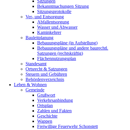
Sitzungen
Bekanntmachungen Sitzung
Sitzungsprotokolle
Ver- und Entsorgung
Abfallentsorgung
Wasser und Abwasser
Kaminkehrer
Bauleitplanung
Bebauungspläne (in Aufstellung)
Bebauungspläne und andere baurechtl.
Satzungen (rechtskräftig)
Flächennutzungsplan
Standesamt
Ortsrecht & Satzungen
Steuern und Gebühren
Behördenverzeichnis
Leben & Wohnen
Gemeinde
Grußwort
Verkehrsanbindung
Ortsplan
Zahlen und Fakten
Geschichte
Wappen
Freiwillige Feuerwehr Schonstett