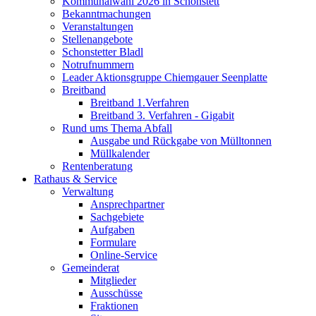
Kommunalwahl 2026 in Schonstett
Bekanntmachungen
Veranstaltungen
Stellenangebote
Schonstetter Bladl
Notrufnummern
Leader Aktionsgruppe Chiemgauer Seenplatte
Breitband
Breitband 1.Verfahren
Breitband 3. Verfahren - Gigabit
Rund ums Thema Abfall
Ausgabe und Rückgabe von Mülltonnen
Müllkalender
Rentenberatung
Rathaus & Service
Verwaltung
Ansprechpartner
Sachgebiete
Aufgaben
Formulare
Online-Service
Gemeinderat
Mitglieder
Ausschüsse
Fraktionen