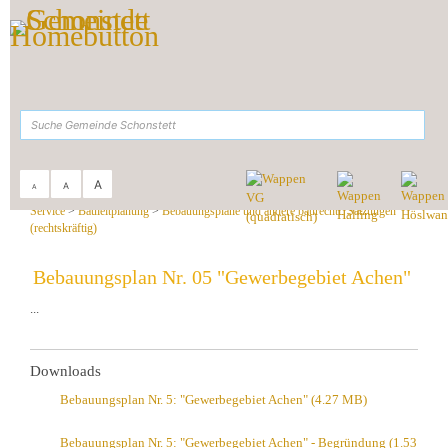
Zum Inhalt
,
zur Navigation
oder
zur Startseite
springen.
suchen
A
A
A
Sie sind hier:
Gemeinde Schonstett
>
Rathaus &
Service
>
Bauleitplanung
>
Bebauungspläne und andere baurechtl. Satzungen
(rechtskräftig)
Bebauungsplan Nr. 05 "Gewerbegebiet Achen"
...
Downloads
Bebauungsplan Nr. 5: "Gewerbegebiet Achen"
(4.27 MB)
Bebauungsplan Nr. 5: "Gewerbegebiet Achen" - Begründung
(1.53