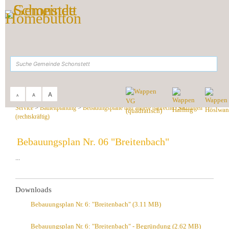
Zum Inhalt
,
zur Navigation
oder
zur Startseite
springen.
suchen
A
A
A
Sie sind hier:
Gemeinde Schonstett
>
Rathaus &
Service
>
Bauleitplanung
>
Bebauungspläne und andere baurechtl. Satzungen
(rechtskräftig)
Bebauungsplan Nr. 06 "Breitenbach"
...
Downloads
Bebauungsplan Nr. 6: "Breitenbach"
(3.11 MB)
Bebauungsplan Nr. 6: "Breitenbach" - Begründung
(2.62 MB)