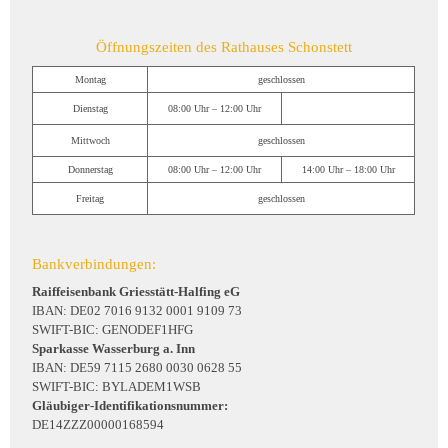
Öffnungszeiten des Rathauses Schonstett
Montag
geschlossen
Dienstag
08:00 Uhr – 12:00 Uhr
Mittwoch
geschlossen
Donnerstag
08:00 Uhr – 12:00 Uhr
14:00 Uhr – 18:00 Uhr
Freitag
geschlossen
Bankverbindungen:
Raiffeisenbank Griesstätt-Halfing eG
IBAN: DE02 7016 9132 0001 9109 73
SWIFT-BIC: GENODEF1HFG
Sparkasse Wasserburg a. Inn
IBAN: DE59 7115 2680 0030 0628 55
SWIFT-BIC: BYLADEM1WSB
Gläubiger-Identifikationsnummer:
DE14ZZZ00000168594