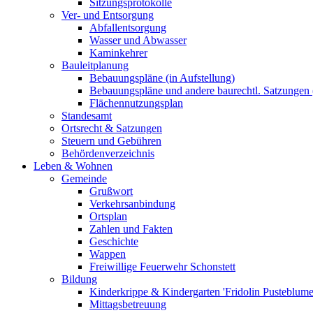
Sitzungsprotokolle
Ver- und Entsorgung
Abfallentsorgung
Wasser und Abwasser
Kaminkehrer
Bauleitplanung
Bebauungspläne (in Aufstellung)
Bebauungspläne und andere baurechtl. Satzungen (
Flächennutzungsplan
Standesamt
Ortsrecht & Satzungen
Steuern und Gebühren
Behördenverzeichnis
Leben & Wohnen
Gemeinde
Grußwort
Verkehrsanbindung
Ortsplan
Zahlen und Fakten
Geschichte
Wappen
Freiwillige Feuerwehr Schonstett
Bildung
Kinderkrippe & Kindergarten 'Fridolin Pusteblume
Mittagsbetreuung