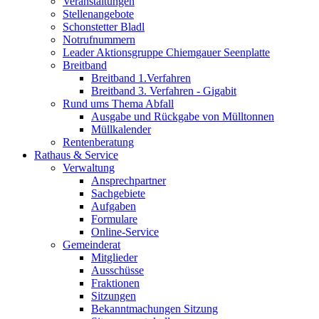
Veranstaltungen
Stellenangebote
Schonstetter Bladl
Notrufnummern
Leader Aktionsgruppe Chiemgauer Seenplatte
Breitband
Breitband 1.Verfahren
Breitband 3. Verfahren - Gigabit
Rund ums Thema Abfall
Ausgabe und Rückgabe von Mülltonnen
Müllkalender
Rentenberatung
Rathaus & Service
Verwaltung
Ansprechpartner
Sachgebiete
Aufgaben
Formulare
Online-Service
Gemeinderat
Mitglieder
Ausschüsse
Fraktionen
Sitzungen
Bekanntmachungen Sitzung