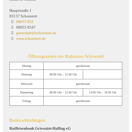
Hauptstraße 1
83137 Schonstett
08055 655
08055 8547
gemeinde@schonstett.de
www.schonstett.de
Öffnungszeiten des Rathauses Schonstett
Montag
geschlossen
Dienstag
08:00 Uhr – 12:00 Uhr
Mittwoch
geschlossen
Donnerstag
08:00 Uhr – 12:00 Uhr
14:00 Uhr – 18:00 Uhr
Freitag
geschlossen
Bankverbindungen:
Raiffeisenbank Griesstätt-Halfing eG