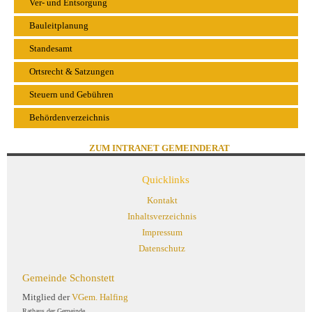
Ver- und Entsorgung
Bauleitplanung
Standesamt
Ortsrecht & Satzungen
Steuern und Gebühren
Behördenverzeichnis
ZUM INTRANET GEMEINDERAT
Quicklinks
Kontakt
Inhaltsverzeichnis
Impressum
Datenschutz
Gemeinde Schonstett
Mitglied der
VGem. Halfing
Rathaus der Gemeinde