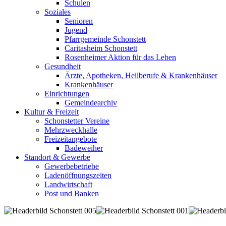
Schulen
Soziales
Senioren
Jugend
Pfarrgemeinde Schonstett
Caritasheim Schonstett
Rosenheimer Aktion für das Leben
Gesundheit
Ärzte, Apotheken, Heilberufe & Krankenhäuser
Krankenhäuser
Einrichtungen
Gemeindearchiv
Kultur & Freizeit
Schonstetter Vereine
Mehrzweckhalle
Freizeitangebote
Badeweiher
Standort & Gewerbe
Gewerbebetriebe
Ladenöffnungszeiten
Landwirtschaft
Post und Banken