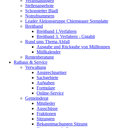
Veranstaltungen
Stellenangebote
Schonstetter Bladl
Notrufnummern
Leader Aktionsgruppe Chiemgauer Seenplatte
Breitband
Breitband 1.Verfahren
Breitband 3. Verfahren - Gigabit
Rund ums Thema Abfall
Ausgabe und Rückgabe von Mülltonnen
Müllkalender
Rentenberatung
Rathaus & Service
Verwaltung
Ansprechpartner
Sachgebiete
Aufgaben
Formulare
Online-Service
Gemeinderat
Mitglieder
Ausschüsse
Fraktionen
Sitzungen
Bekanntmachungen Sitzung