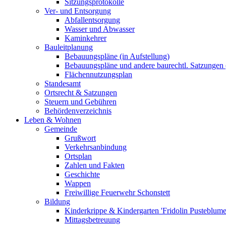
Sitzungsprotokolle
Ver- und Entsorgung
Abfallentsorgung
Wasser und Abwasser
Kaminkehrer
Bauleitplanung
Bebauungspläne (in Aufstellung)
Bebauungspläne und andere baurechtl. Satzungen (
Flächennutzungsplan
Standesamt
Ortsrecht & Satzungen
Steuern und Gebühren
Behördenverzeichnis
Leben & Wohnen
Gemeinde
Grußwort
Verkehrsanbindung
Ortsplan
Zahlen und Fakten
Geschichte
Wappen
Freiwillige Feuerwehr Schonstett
Bildung
Kinderkrippe & Kindergarten 'Fridolin Pusteblume
Mittagsbetreuung